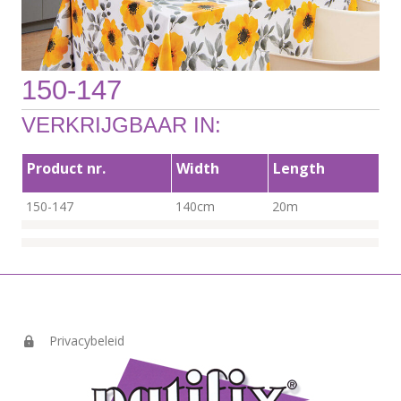
150-147
VERKRIJGBAAR IN:
Product nr.
Width
Length
150-147
140cm
20m
Privacybeleid