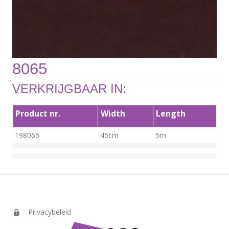
8065
VERKRIJGBAAR IN:
Product nr.
Width
Length
198065
45cm
5m
Privacybeleid